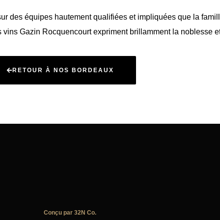
sur des équipes hautement qualifiées et impliquées que la fami
s vins Gazin Rocquencourt expriment brillamment la noblesse et l’
RETOUR À NOS BORDEAUX
Conçu par 32N Co.