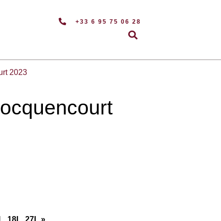
+33 6 95 75 06 28
rt 2023
ocquencourt
L, 18L, 27L »